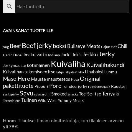
AVAINSANAT TUOTTEILLE
Beef jerky
boksi
Beef
Bullseye Meats
Chili
50g
Cajun Hot
Jerky
Jerkku
ilmakuivattu
Jack Link's
Garlic
Haba
Indiana
Kuivaliha
Kuivalihakundi
kotimainen
Jerkymauste
Kuivalihan tekemiseen itse
Lihaboksi
Luomu
lahja
lahjalaatikko
Original
Maso Here
Mauste
mausteseos
Naga
pakettituote
Poro
Pippuri
reindeerjerky
Ruusteri
reindeersnack
Savu
Teriyaki
Smoked
Tee-Se-Itse
santajerky
savuaromi
Snacks
Tulinen
Wild West
Yummy Meats
Tornedalens
Huom.
Tilaukset ilman toimituskuluja, kun tilauksen arvo on
yli 79 €
.