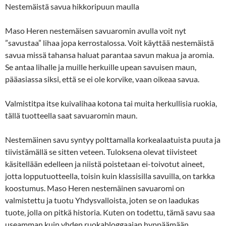
Nestemäistä savua hikkoripuun maulla
Maso Heren nestemäisen savuaromin avulla voit nyt
”savustaa” lihaa jopa kerrostalossa. Voit käyttää nestemäistä
savua missä tahansa haluat parantaa savun makua ja aromia.
Se antaa lihalle ja muille herkuille upean savuisen maun,
pääasiassa siksi, että se ei ole korvike, vaan oikeaa savua.
Valmistitpa itse kuivalihaa kotona tai muita herkullisia ruokia,
tällä tuotteella saat savuaromin maun.
Nestemäinen savu syntyy polttamalla korkealaatuista puuta ja
tiivistämällä se sitten veteen. Tuloksena olevat tiivisteet
käsitellään edelleen ja niistä poistetaan ei-toivotut aineet,
jotta lopputuotteella, toisin kuin klassisilla savuilla, on tarkka
koostumus. Maso Heren nestemäinen savuaromi on
valmistettu ja tuotu Yhdysvalloista, joten se on laadukas
tuote, jolla on pitkä historia. Kuten on todettu, tämä savu saa
useamman kuin yhden ruokabloggaajan hyppäämään