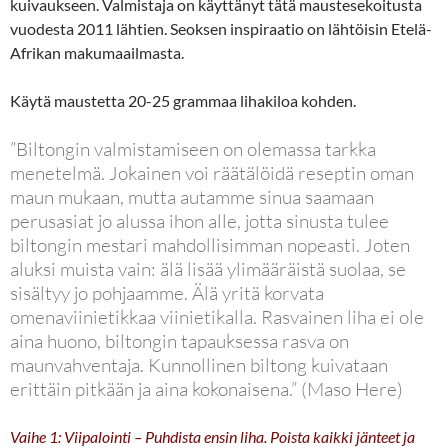
kuivaukseen. Valmistaja on käyttänyt tätä maustesekoitusta
vuodesta 2011 lähtien. Seoksen inspiraatio on lähtöisin Etelä-
Afrikan makumaailmasta.
Käytä maustetta 20-25 grammaa lihakiloa kohden.
”Biltongin valmistamiseen on olemassa tarkka
menetelmä. Jokainen voi räätälöidä reseptin oman
maun mukaan, mutta autamme sinua saamaan
perusasiat jo alussa ihon alle, jotta sinusta tulee
biltongin mestari mahdollisimman nopeasti. Joten
aluksi muista vain: älä lisää ylimääräistä suolaa, se
sisältyy jo pohjaamme. Älä yritä korvata
omenaviinietikkaa viinietikalla. Rasvainen liha ei ole
aina huono, biltongin tapauksessa rasva on
maunvahventaja. Kunnollinen biltong kuivataan
erittäin pitkään ja aina kokonaisena.” (Maso Here)
Vaihe 1: Viipalointi – Puhdista ensin liha. Poista kaikki jänteet ja