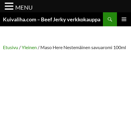
MENU
Siirry
Etsi
Kuivaliha.com – Beef Jerky verkkokauppa
sisältöön
ENSISIJ
VALIKK
Etusivu
/
Yleinen
/ Maso Here Nestemäinen savuaromi 100ml