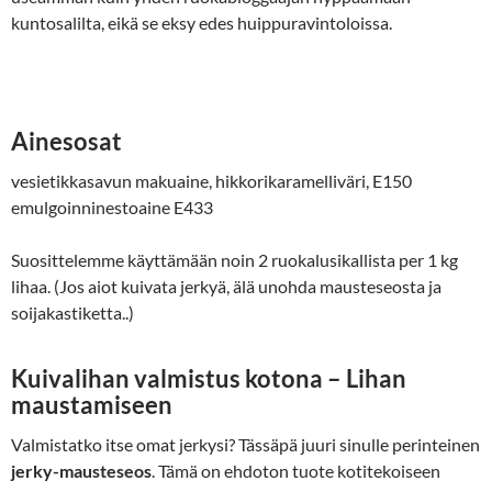
kuntosalilta, eikä se eksy edes huippuravintoloissa.
Ainesosat
vesietikkasavun makuaine, hikkorikaramelliväri, E150
emulgoinninestoaine E433
Suosittelemme käyttämään noin 2 ruokalusikallista per 1 kg
lihaa. (Jos aiot kuivata jerkyä, älä unohda mausteseosta ja
soijakastiketta..)
Kuivalihan valmistus kotona – Lihan
maustamiseen
Valmistatko itse omat jerkysi? Tässäpä juuri sinulle perinteinen
jerky-mausteseos
. Tämä on ehdoton tuote kotitekoiseen