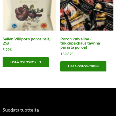
Sallan Villiporo porosipsit,
Poron kuivaliha -
25g
tukkupakkaus täynnä
parasta poroa!
5,99
€
139,89
€
LISÄÄ OSTOSKORIIN
LISÄÄ OSTOSKORIIN
Suodata tuotteita