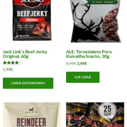
Jack Link’s Beef Jerky
ALE: Tornedalens Poro
Original, 60g
Kuivaliha Snacks, 30g
Alkuperäinen
Nykyinen
5,99
€
3,49
€
Arvostelu
hinta
hinta
5,99
€
tuotteesta:
oli:
on:
4.00
LUE LISÄÄ
/ 5
5,99€.
3,49€.
LISÄÄ OSTOSKORIIN