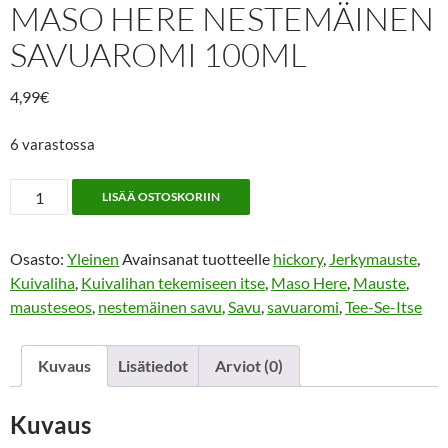
MASO HERE NESTEMÄINEN
SAVUAROMI 100ML
4,99
€
6 varastossa
Maso
LISÄÄ OSTOSKORIIN
Here
Nestemäinen
Osasto:
Yleinen
Avainsanat tuotteelle
hickory
,
Jerkymauste
,
savuaromi
Kuivaliha
,
Kuivalihan tekemiseen itse
,
Maso Here
,
Mauste
,
100ml
mausteseos
,
nestemäinen savu
,
Savu
,
savuaromi
,
Tee-Se-Itse
määrä
Kuvaus
Lisätiedot
Arviot (0)
Kuvaus