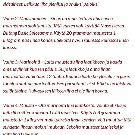
sideaineet. Leikkaa liha pieniksi ja ohuiksi paloiksi.
Vaihe 2: Maustaminen – Sinun on maustettava liha ennen
marinoinnin aloittamista. Tätä varten voit käyttää Maso Heren
Biltong Basic Spiceamme. Käytä 20 grammaa maustetta 1
kilogrammaa lihaa kohden. Sekoita hyvin suuressa kulhossa lihan
kanssa.
Vaihe 3: Marinointi – Laita maustettu liha laatikkoon ja kaada
omenaviinietikka sen päälle. Sulje laatikko ja anna lihan
marinoitua vähintään 12 tuntia. Käännä laatikko ylösalaisin parin
tunnin kuluttua marinoitumisen parantamiseksi. Etikka on loistava
säilöntäaine. Kuivauksen jälkeen liha ei ole liian kovaa.
Vaihe 4: Mausta – Ota marinoitu liha laatikosta. Valuta etikka ja
laita liha sitten kulhoon. Lisää mausteet. Käytä 6-8 grammaa
maustetta 1 kilogrammaa tuoretta lihaa kohden. Voit muuttaa tätä
suhdetta lihaan makusi mukaan. Sekoita mausteet tasaiseksi ja
laita liha kuivuriin.