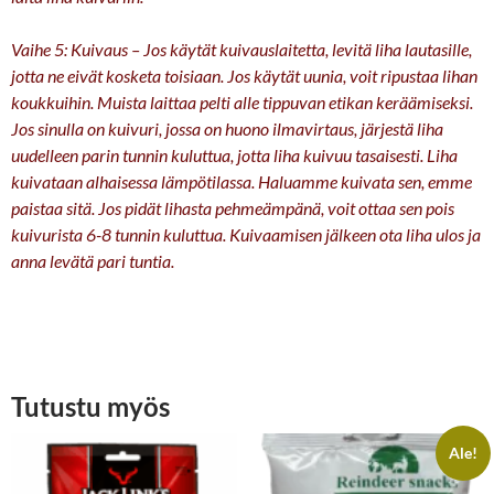
Vaihe 5: Kuivaus – Jos käytät kuivauslaitetta, levitä liha lautasille,
jotta ne eivät kosketa toisiaan. Jos käytät uunia, voit ripustaa lihan
koukkuihin. Muista laittaa pelti alle tippuvan etikan keräämiseksi.
Jos sinulla on kuivuri, jossa on huono ilmavirtaus, järjestä liha
uudelleen parin tunnin kuluttua, jotta liha kuivuu tasaisesti. Liha
kuivataan alhaisessa lämpötilassa. Haluamme kuivata sen, emme
paistaa sitä. Jos pidät lihasta pehmeämpänä, voit ottaa sen pois
kuivurista 6-8 tunnin kuluttua. Kuivaamisen jälkeen ota liha ulos ja
anna levätä pari tuntia.
Tutustu myös
Ale!