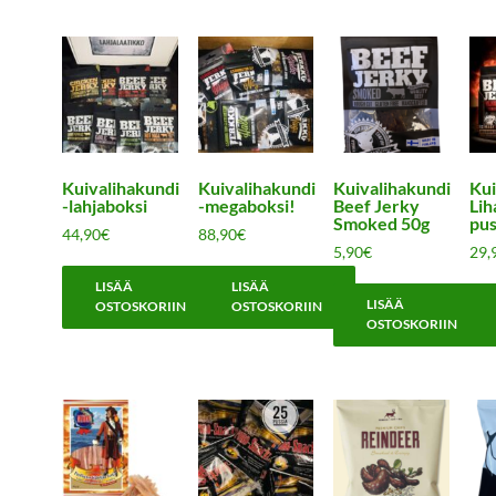
Kuivalihakundi
Kuivalihakundi
Kuivalihakundi
Kui
-lahjaboksi
-megaboksi!
Beef Jerky
Lih
Smoked 50g
pus
44,90
€
88,90
€
5,90
€
29,
LISÄÄ
LISÄÄ
LISÄÄ
OSTOSKORIIN
OSTOSKORIIN
OSTOSKORIIN