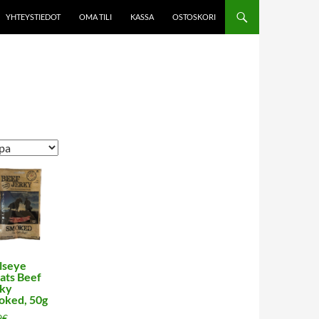
YHTEYSTIEDOT
OMA TILI
KASSA
OSTOSKORI
lseye
ats Beef
rky
oked, 50g
9
€