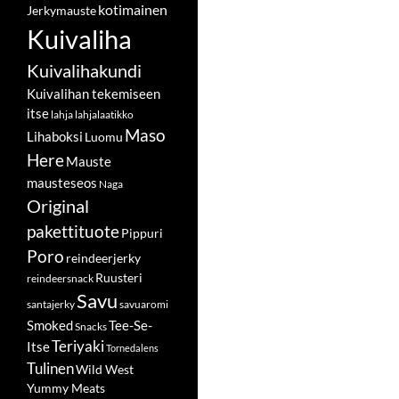
kotimainen
Jerkymauste
Kuivaliha
Kuivalihakundi
Kuivalihan tekemiseen
itse
lahja
lahjalaatikko
Maso
Lihaboksi
Luomu
Here
Mauste
mausteseos
Naga
Original
pakettituote
Pippuri
Poro
reindeerjerky
Ruusteri
reindeersnack
Savu
santajerky
savuaromi
Smoked
Tee-Se-
Snacks
Teriyaki
Itse
Tornedalens
Tulinen
Wild West
Yummy Meats