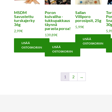
MSDM
Poron
Sallan
Tor
Savustettu
kuivaliha -
Villiporo
Por
turskajerky
tukkupakkaus
porosipsit, 25g
Sna
36g
täynnä
30
5,99
€
parasta poroa!
2,99
€
5,9
139,89
€
LISÄÄ
LISÄÄ
OSTOSKORIIN
LISÄÄ
OSTOSKORIIN
OSTOSKORIIN
1
2
→