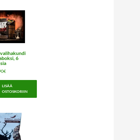
valihakundi
aboksi, 6
sia
90
€
LISÄÄ
OSTOSKORIIN