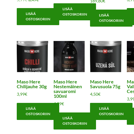
189,80
€
tuotteesta:
hinta
hinta
5.00
LISÄÄ
oli:
on:
/ 5
LISÄÄ
OSTOSKORIIN
LISÄÄ
5,99€.
3,49€.
OSTOSKORIIN
OSTOSKORIIN
Maso Here
Maso Here
Maso Here
Ma
Chilijauhe 30g
Nestemäinen
Savusuola 75g
Val
savuaromi
Ce
3,99
€
4,50
€
100ml
3,9
4,99
€
LISÄÄ
LISÄÄ
OSTOSKORIIN
OSTOSKORIIN
LISÄÄ
OSTOSKORIIN