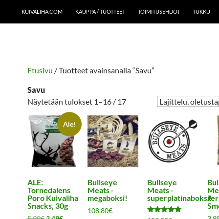
KUIVALIHA.COM
KAUPPA / TUOTTEET
TOIMITUSEHDOT
TUKKU
Etusivu
/ Tuotteet avainsanalla “Savu”
Savu
Näytetään tulokset 1–16 / 17
Ale!
ALE:
Bullseye
Bullseye
Bul
Tornedalens
Meats -
Meats -
Me
Poro Kuivaliha
megaboksi!
superplatinaboksi!
Je
Snacks, 30g
Sm
108,80
€
Alkuperäinen
Nykyinen
5,99
€
3,49
€
3,9
Arvostelu