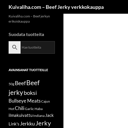
Siirry
Etsi
Kuivaliha.com – Beef Jerky verkkokauppa
sisältöön
Kuivaliha.com – Beef jerkyn
erikoiskauppa
Suodata tuotteita
AVAINSANAT TUOTTEILLE
Beef
Beef
50g
jerky
boksi
Bullseye Meats
Cajun
Chili
Hot
Garlic
Haba
ilmakuivattu
Jack
Indiana
Jerky
Jerkku
Link's