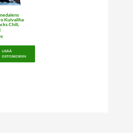
nedalens
o Kuivaliha
cks Chili,
g
9
€
LISÄÄ
OSTOSKORIIN