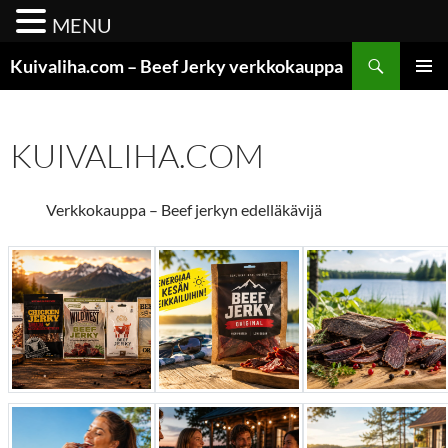
MENU
Siirry
Etsi
Kuivaliha.com – Beef Jerky verkkokauppa
sisältöön
ENSISIJ
VALIKK
KUIVALIHA.COM
Verkkokauppa – Beef jerkyn edelläkävijä