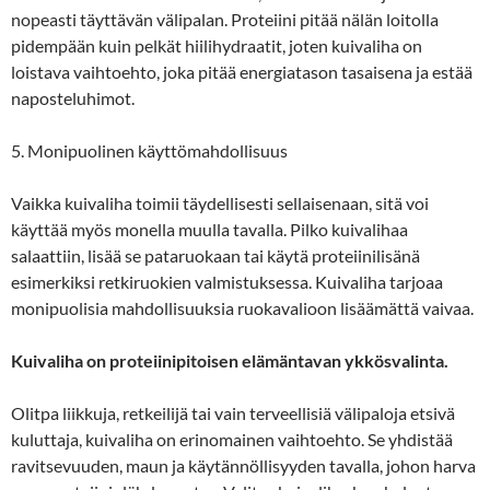
nopeasti täyttävän välipalan. Proteiini pitää nälän loitolla
pidempään kuin pelkät hiilihydraatit, joten kuivaliha on
loistava vaihtoehto, joka pitää energiatason tasaisena ja estää
naposteluhimot.
5. Monipuolinen käyttömahdollisuus
Vaikka kuivaliha toimii täydellisesti sellaisenaan, sitä voi
käyttää myös monella muulla tavalla. Pilko kuivalihaa
salaattiin, lisää se pataruokaan tai käytä proteiinilisänä
esimerkiksi retkiruokien valmistuksessa. Kuivaliha tarjoaa
monipuolisia mahdollisuuksia ruokavalioon lisäämättä vaivaa.
Kuivaliha on proteiinipitoisen elämäntavan ykkösvalinta.
Olitpa liikkuja, retkeilijä tai vain terveellisiä välipaloja etsivä
kuluttaja, kuivaliha on erinomainen vaihtoehto. Se yhdistää
ravitsevuuden, maun ja käytännöllisyyden tavalla, johon harva