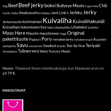
Beef jerky
boksi
Beef
Bullseye Meats
Chili
50g
Cajun Hot
Jerky
Jerkku
ilmakuivattu
Jack Link's
Garlic
Haba
Indiana
Kuivaliha
Kuivalihakundi
kotimainen
Jerkymauste
Kuivalihan tekemiseen itse
Lihaboksi
Luomu
lahja
lahjalaatikko
Original
Maso Here
Mauste
mausteseos
Naga
pakettituote
Poro
Pippuri
reindeerjerky
Ruusteri
reindeersnack
Savu
Teriyaki
Smoked
Tee-Se-Itse
santajerky
savuaromi
Snacks
Tulinen
Wild West
Yummy Meats
Tornedalens
Huom.
Tilaukset ilman toimituskuluja, kun tilauksen arvo on
yli 79 €
.
MAKSUTAVAT