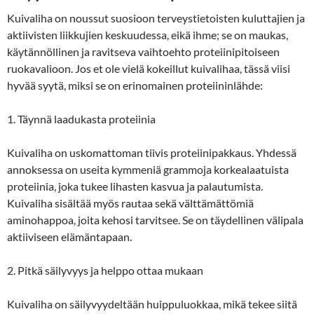
Kuivaliha on noussut suosioon terveystietoisten kuluttajien ja
aktiivisten liikkujien keskuudessa, eikä ihme; se on maukas,
käytännöllinen ja ravitseva vaihtoehto proteiinipitoiseen
ruokavalioon. Jos et ole vielä kokeillut kuivalihaa, tässä viisi
hyvää syytä, miksi se on erinomainen proteiininlähde:
1. Täynnä laadukasta proteiinia
Kuivaliha on uskomattoman tiivis proteiinipakkaus. Yhdessä
annoksessa on useita kymmeniä grammoja korkealaatuista
proteiinia, joka tukee lihasten kasvua ja palautumista.
Kuivaliha sisältää myös rautaa sekä välttämättömiä
aminohappoa, joita kehosi tarvitsee. Se on täydellinen välipala
aktiiviseen elämäntapaan.
2. Pitkä säilyvyys ja helppo ottaa mukaan
Kuivaliha on säilyvyydeltään huippuluokkaa, mikä tekee siitä