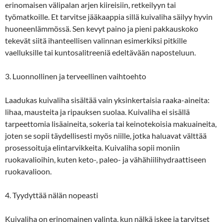
erinomaisen välipalan arjen kiireisiin, retkeilyyn tai
työmatkoille. Et tarvitse jääkaappia sillä kuivaliha säilyy hyvin
huoneenlämmössä. Sen kevyt paino ja pieni pakkauskoko
tekevät siitä ihanteellisen valinnan esimerkiksi pitkille
vaelluksille tai kuntosalitreeniä edeltävään naposteluun.
3. Luonnollinen ja terveellinen vaihtoehto
Laadukas kuivaliha sisältää vain yksinkertaisia raaka-aineita:
lihaa, mausteita ja ripauksen suolaa. Kuivaliha ei sisällä
tarpeettomia lisäaineita, sokeria tai keinotekoisia makuaineita,
joten se sopii täydellisesti myös niille, jotka haluavat välttää
prosessoituja elintarvikkeita. Kuivaliha sopii moniin
ruokavalioihin, kuten keto-, paleo- ja vähähiilihydraattiseen
ruokavalioon.
4. Tyydyttää nälän nopeasti
Kuivaliha on erinomainen valinta, kun nälkä iskee ja tarvitset