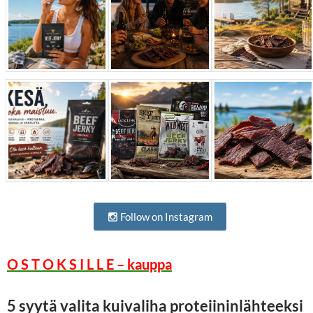
Follow on Instagram
O S T O K S I L L E – kauppa
5 syytä valita kuivaliha proteiininlähteeksi