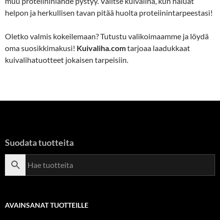
muu proteiininlähde pystyy. Valitse kuivaliha, kun haluat
helpon ja herkullisen tavan pitää huolta proteiinintarpeestasi!
Oletko valmis kokeilemaan? Tutustu valikoimaamme ja löydä
oma suosikkimakusi!
Kuivaliha.com
tarjoaa laadukkaat
kuivalihatuotteet jokaisen tarpeisiin.
Suodata tuotteita
AVAINSANAT TUOTTEILLE