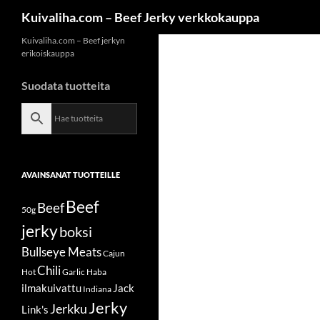
Siirry
Etsi
Kuivaliha.com – Beef Jerky verkkokauppa
sisältöön
Kuivaliha.com – Beef jerkyn
erikoiskauppa
Suodata tuotteita
AVAINSANAT TUOTTEILLE
Beef
Beef
50g
jerky
boksi
Bullseye Meats
Cajun
Chili
Hot
Garlic
Haba
ilmakuivattu
Jack
Indiana
Jerky
Jerkku
Link's