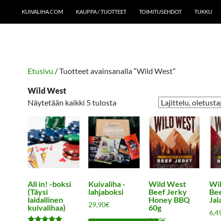
KUIVALIHA.COM
KAUPPA / TUOTTEET
TOIMITUSEHDOT
TUKKU
Etusivu
/ Tuotteet avainsanalla “Wild West”
Wild West
Näytetään kaikki 5 tulosta
All in! -boksi
Kuivaliha -
Wild West
Wi
(Täysi
lahjaboksi
Beef Jerky
Bee
laidallinen
Honey BBQ
Jal
29,90
€
kuivalihaa)
60g
6,4
6,49
€