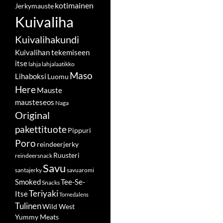
kotimainen
Jerkymauste
Kuivaliha
Kuivalihakundi
Kuivalihan tekemiseen
itse
lahja
lahjalaatikko
Maso
Lihaboksi
Luomu
Here
Mauste
mausteseos
Naga
Original
pakettituote
Pippuri
Poro
reindeerjerky
Ruusteri
reindeersnack
Savu
santajerky
savuaromi
Smoked
Tee-Se-
Snacks
Teriyaki
Itse
Tornedalens
Tulinen
Wild West
Yummy Meats