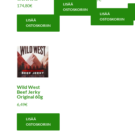
LISÄÄ
Arvostelu
174,80
€
tuotteesta:
OSTOSKORIIN
5.00
LISÄÄ
/ 5
OSTOSKORIIN
LISÄÄ
OSTOSKORIIN
Wild West
Beef Jerky
Original 60g
6,49
€
LISÄÄ
OSTOSKORIIN