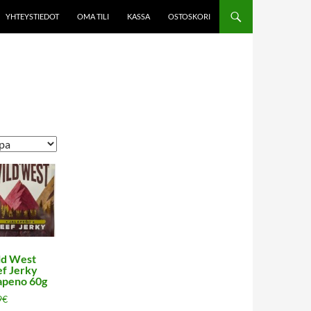
YHTEYSTIEDOT
OMA TILI
KASSA
OSTOSKORI
ld West
f Jerky
apeno 60g
9
€