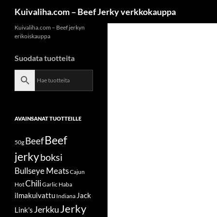
Siirry
Etsi
Kuivaliha.com – Beef Jerky verkkokauppa
sisältöön
Kuivaliha.com – Beef jerkyn
erikoiskauppa
Suodata tuotteita
AVAINSANAT TUOTTEILLE
Beef
Beef
50g
jerky
boksi
Bullseye Meats
Cajun
Chili
Hot
Garlic
Haba
ilmakuivattu
Jack
Indiana
Jerky
Jerkku
Link's