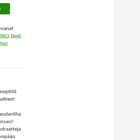
N
nsanat
BBQ
,
Beef
,
West
septillä
ullinen!
naudanliha
essasi!
hydraatteja
dempään.