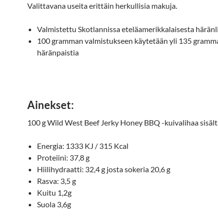
Valittavana useita erittäin herkullisia makuja.
Valmistettu Skotlannissa eteläamerikkalaisesta häränl
100 gramman valmistukseen käytetään yli 135 gramm
häränpaistia
Ainekset:
100 g Wild West Beef Jerky Honey BBQ -kuivalihaa sisäl
Energia: 1333 KJ / 315 Kcal
Proteiini: 37,8 g
Hiilihydraatti: 32,4 g josta sokeria 20,6 g
Rasva: 3,5 g
Kuitu 1,2g
Suola 3,6g