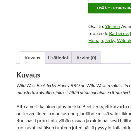
West
LISÄÄ OSTOSKORII
Beef
Jerky
Honey
Osasto:
Yleinen
Avai
BBQ
tuotteelle
Barbecue
,
60g
Hunaja
,
Jerky
,
Wild 
määrä
Kuvaus
Lisätiedot
Arviot (0)
Kuvaus
Wild West Beef Jerky Honey BBQ on Wild West:in salaisella re
maustettu kuivaliha, joka sisältää aitoa hunajaa. Erittäin herk
Aito amerikkalainen pihviherkku Beef Jerky, eli kuivattu 
on terveellinen ja maukas energianlähde missä vain liikku
Runsaasti proteiinia, vähän rasvaa ja minimaalisesti hiili
tuottavat kylläisen tunteen joten nälkä pysyy loitolla pi