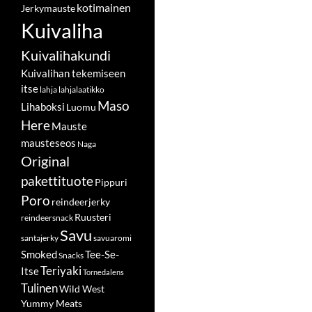
kotimainen
Jerkymauste
Kuivaliha
Kuivalihakundi
Kuivalihan tekemiseen
itse
lahja
lahjalaatikko
Maso
Lihaboksi
Luomu
Here
Mauste
mausteseos
Naga
Original
pakettituote
Pippuri
Poro
reindeerjerky
Ruusteri
reindeersnack
Savu
santajerky
savuaromi
Smoked
Tee-Se-
Snacks
Teriyaki
Itse
Tornedalens
Tulinen
Wild West
Yummy Meats