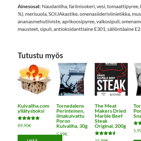
Ainesosat
: Naudanliha, fariinisokeri, vesi, tomaattipyree,
%), merisuola, SOIJAkastike, omenasiideriviinietikka, mus
ananasmehutiiviste, aprikoosipyree, valkosipuli, omename
mausteet, sipuli, antioksidanttiaine E301, säilöntäaine E2
Tutustu myös
Kuivaliha.com
Tornedalens
The Meat
Tor
yllätysboksi
Perinteinen,
Makers Dried
Por
ilmakuivattu
Marble Beef
Sna
Poron
Steak
Arvostelu
89,90
€
Kuivaliha, 30g
Original, 200g
tuotteesta:
Arv
5,9
4.83
tuot
5,99
€
/ 5
5.0
Arvostelu
15,99
€
LISÄÄ