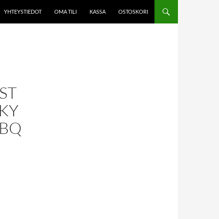
YHTEYSTIEDOT
OMA TILI
KASSA
OSTOSKORI
ST
RKY
BBQ