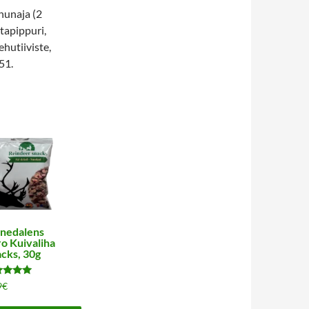
 hunaja (2
tapippuri,
hutiiviste,
51.
nedalens
o Kuivaliha
cks, 30g
ostelu
9
€
teesta:
0