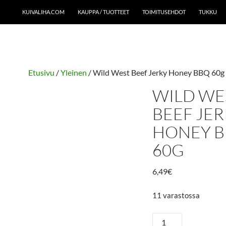
KUIVALIHA.COM
KAUPPA / TUOTTEET
TOIMITUSEHDOT
TUKKU
Etusivu
/
Yleinen
/ Wild West Beef Jerky Honey BBQ 60g
WILD WE
BEEF JE
HONEY 
60G
6,49
€
11 varastossa
Wild