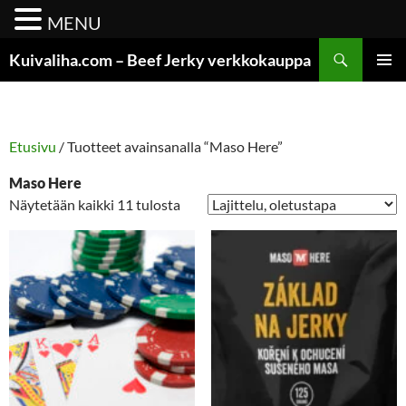
MENU
Siirry
Etsi
Kuivaliha.com – Beef Jerky verkkokauppa
sisältöön
ENSISIJ
VALIKK
Etusivu
/ Tuotteet avainsanalla “Maso Here”
Maso Here
Näytetään kaikki 11 tulosta