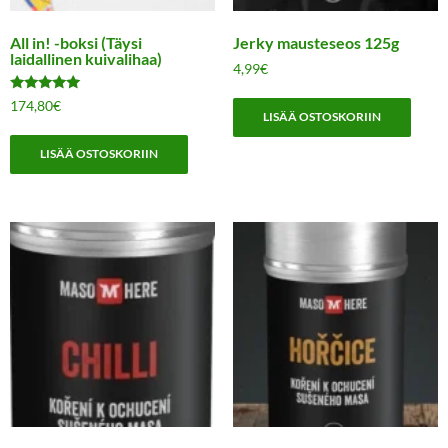
All in! -boksi (Täysi
Jerky mausteseos 125g
laidallinen kuivalihaa)
4,99
€
Arvostelu
174,80
€
tuotteesta:
LISÄÄ OSTOSKORIIN
5.00
/ 5
LISÄÄ OSTOSKORIIN