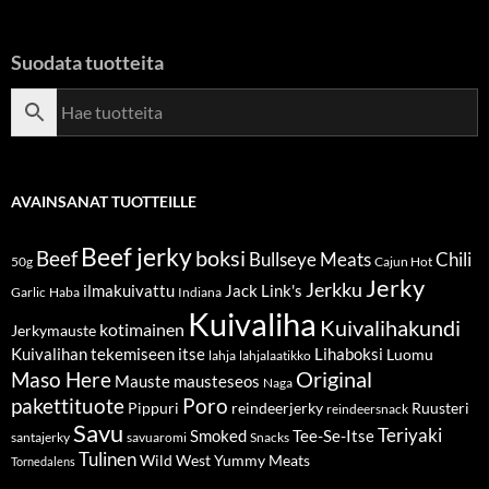
Suodata tuotteita
AVAINSANAT TUOTTEILLE
Beef jerky
boksi
Beef
Bullseye Meats
Chili
50g
Cajun Hot
Jerky
Jerkku
ilmakuivattu
Jack Link's
Garlic
Haba
Indiana
Kuivaliha
Kuivalihakundi
kotimainen
Jerkymauste
Kuivalihan tekemiseen itse
Lihaboksi
Luomu
lahja
lahjalaatikko
Original
Maso Here
Mauste
mausteseos
Naga
pakettituote
Poro
Pippuri
reindeerjerky
Ruusteri
reindeersnack
Savu
Teriyaki
Smoked
Tee-Se-Itse
santajerky
savuaromi
Snacks
Tulinen
Wild West
Yummy Meats
Tornedalens