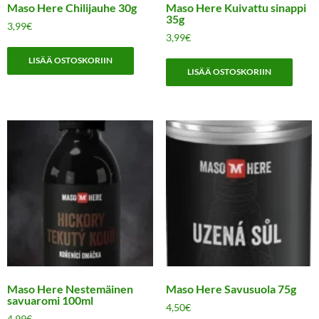
Maso Here Chilijauhe 30g
Maso Here Kuivattu sinappi
35g
3,99
€
3,99
€
LISÄÄ OSTOSKORIIN
LISÄÄ OSTOSKORIIN
Maso Here Nestemäinen
Maso Here Savusuola 75g
savuaromi 100ml
4,50
€
4,99
€