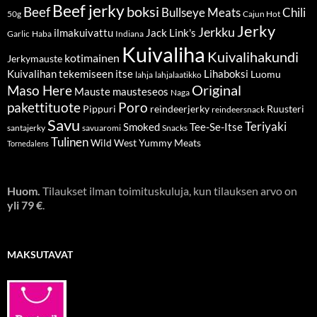
Beef jerky
boksi
Beef
Bullseye Meats
Chili
50g
Cajun Hot
Jerky
Jerkku
ilmakuivattu
Jack Link's
Garlic
Haba
Indiana
Kuivaliha
Kuivalihakundi
kotimainen
Jerkymauste
Kuivalihan tekemiseen itse
Lihaboksi
Luomu
lahja
lahjalaatikko
Original
Maso Here
Mauste
mausteseos
Naga
pakettituote
Poro
Pippuri
reindeerjerky
Ruusteri
reindeersnack
Savu
Teriyaki
Smoked
Tee-Se-Itse
santajerky
savuaromi
Snacks
Tulinen
Wild West
Yummy Meats
Tornedalens
Huom.
Tilaukset ilman toimituskuluja, kun tilauksen arvo on
yli 79 €
.
MAKSUTAVAT