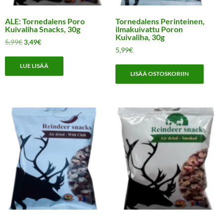
ALE: Tornedalens Poro
Tornedalens Perinteinen,
Kuivaliha Snacks, 30g
ilmakuivattu Poron
Kuivaliha, 30g
Alkuperäinen
Nykyinen
5,99
€
3,49
€
5,99
€
hinta
hinta
oli:
on:
LUE LISÄÄ
5,99€.
3,49€.
LISÄÄ OSTOSKORIIN