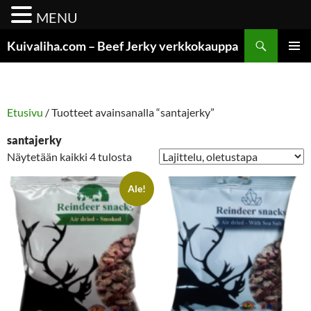
MENU
Siirry
Etsi
Kuivaliha.com – Beef Jerky verkkokauppa
sisältöön
ENSISIJ
VALIKK
Etusivu
/ Tuotteet avainsanalla “santajerky”
santajerky
Näytetään kaikki 4 tulosta
Ale!