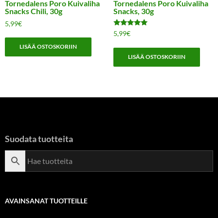
Tornedalens Poro Kuivaliha
Tornedalens Poro Kuivaliha
Snacks Chili, 30g
Snacks, 30g
5,99
€
Arvostelu
5,99
€
tuotteesta:
5.00
LISÄÄ OSTOSKORIIN
/ 5
LISÄÄ OSTOSKORIIN
Suodata tuotteita
AVAINSANAT TUOTTEILLE