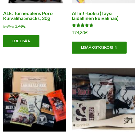
ALE: Tornedalens Poro
All in! -boksi (Täysi
Kuivaliha Snacks, 30g
laidallinen kuivalihaa)
Alkuperäinen
Nykyinen
5,99
€
3,49
€
Arvostelu
hinta
hinta
174,80
€
tuotteesta:
oli:
on:
5.00
LUE LISÄÄ
/ 5
5,99€.
3,49€.
LISÄÄ OSTOSKORIIN