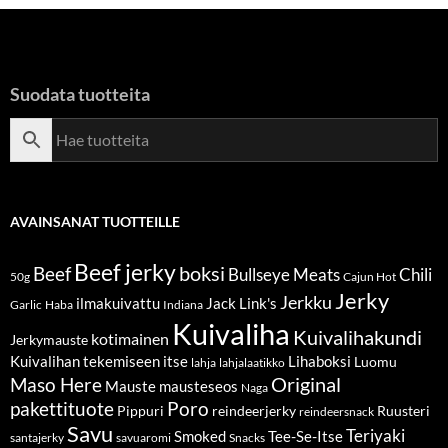
Suodata tuotteita
AVAINSANAT TUOTTEILLE
Beef jerky
boksi
Beef
Bullseye Meats
Chili
50g
Cajun Hot
Jerky
Jerkku
ilmakuivattu
Jack Link's
Garlic
Haba
Indiana
Kuivaliha
Kuivalihakundi
kotimainen
Jerkymauste
Kuivalihan tekemiseen itse
Lihaboksi
Luomu
lahja
lahjalaatikko
Original
Maso Here
Mauste
mausteseos
Naga
pakettituote
Poro
Pippuri
reindeerjerky
Ruusteri
reindeersnack
Savu
Teriyaki
Smoked
Tee-Se-Itse
santajerky
savuaromi
Snacks