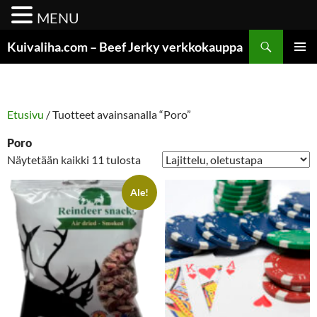
MENU
Siirry
Etsi
Kuivaliha.com – Beef Jerky verkkokauppa
sisältöön
ENSISIJ
VALIKK
Etusivu
/ Tuotteet avainsanalla “Poro”
Poro
Näytetään kaikki 11 tulosta
Ale!