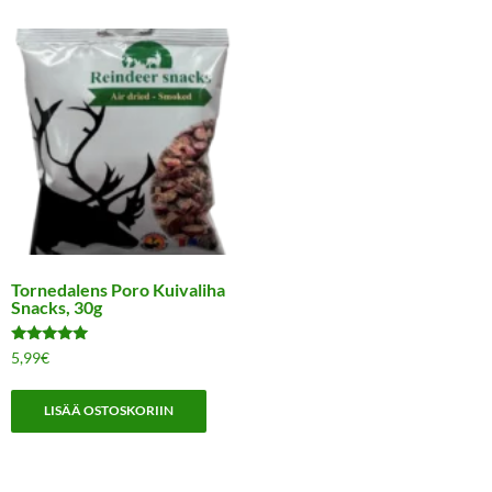
Tornedalens Poro Kuivaliha
Snacks, 30g
Arvostelu
5,99
€
tuotteesta:
5.00
/ 5
LISÄÄ OSTOSKORIIN