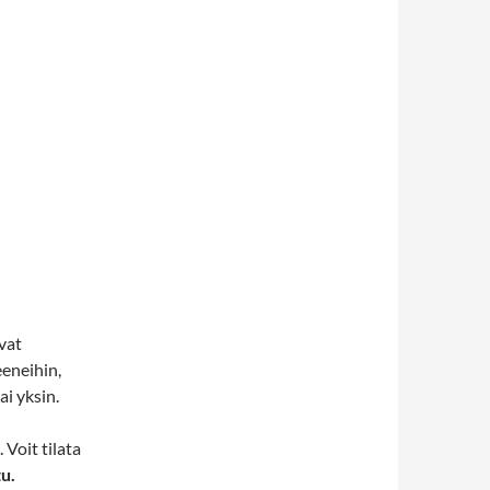
vat
reeneihin,
ai yksin.
 Voit tilata
tu.