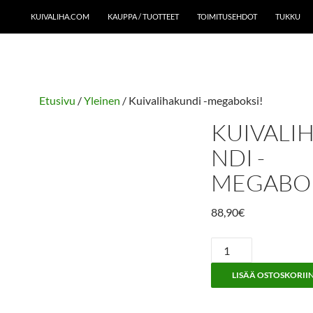
KUIVALIHA.COM
KAUPPA / TUOTTEET
TOIMITUSEHDOT
TUKKU
Etusivu
/
Yleinen
/ Kuivalihakundi -megaboksi!
KUIVALI
NDI -
MEGABOK
88,90
€
Kuivalihakundi
-
LISÄÄ OSTOSKORII
megaboksi!
määrä