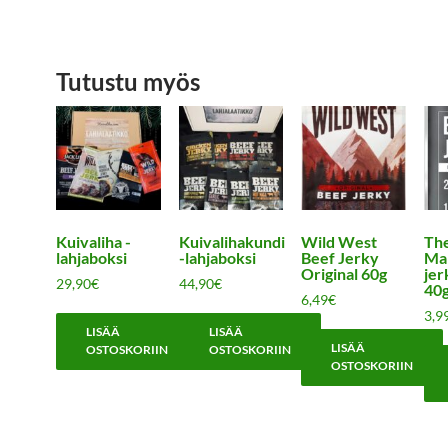
Tutustu myös
Kuivaliha -
Kuivalihakundi
Wild West
Th
lahjaboksi
-lahjaboksi
Beef Jerky
Ma
Original 60g
jer
29,90
€
44,90
€
40
6,49
€
3,9
LISÄÄ
LISÄÄ
LISÄÄ
OSTOSKORIIN
OSTOSKORIIN
OSTOSKORIIN