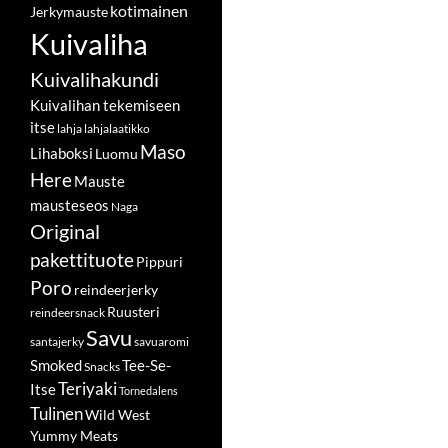
kotimainen
Jerkymauste
Kuivaliha
Kuivalihakundi
Kuivalihan tekemiseen
itse
lahja
lahjalaatikko
Maso
Lihaboksi
Luomu
Here
Mauste
mausteseos
Naga
Original
pakettituote
Pippuri
Poro
reindeerjerky
Ruusteri
reindeersnack
Savu
santajerky
savuaromi
Smoked
Tee-Se-
Snacks
Teriyaki
Itse
Tornedalens
Tulinen
Wild West
Yummy Meats