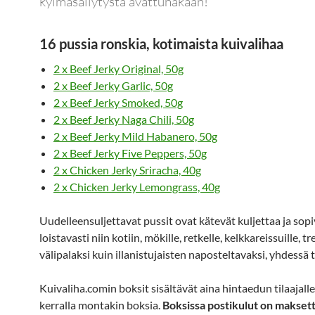
kylmäsäilytystä avattunakaan!
16 pussia ronskia, kotimaista kuivalihaa
2 x Beef Jerky Original, 50g
2 x Beef Jerky Garlic, 50g
2 x Beef Jerky Smoked, 50g
2 x Beef Jerky Naga Chili, 50g
2 x Beef Jerky Mild Habanero, 50g
2 x Beef Jerky Five Peppers, 50g
2 x Chicken Jerky Sriracha, 40g
2 x Chicken Jerky Lemongrass, 40g
Uudelleensuljettavat pussit ovat kätevät kuljettaa ja sopi
loistavasti niin kotiin, mökille, retkelle, kelkkareissuille, t
välipalaksi kuin illanistujaisten naposteltavaksi, yhdessä t
Kuivaliha.comin boksit sisältävät aina hintaedun tilaajalle.
kerralla montakin boksia.
Boksissa postikulut on makset