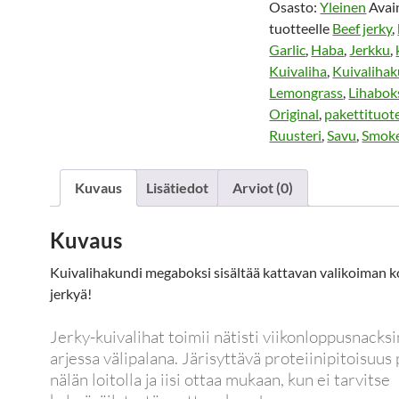
Osasto:
Yleinen
Avai
tuotteelle
Beef jerky
,
Garlic
,
Haba
,
Jerkku
,
Kuivaliha
,
Kuivalihak
Lemongrass
,
Lihabok
Original
,
pakettituot
Ruusteri
,
Savu
,
Smok
Kuvaus
Lisätiedot
Arviot (0)
Kuvaus
Kuivalihakundi megaboksi sisältää kattavan valikoiman k
jerkyä!
Jerky-kuivalihat toimii nätisti viikonloppusnacksi
arjessa välipalana. Järisyttävä proteiinipitoisuus 
nälän loitolla ja iisi ottaa mukaan, kun ei tarvitse