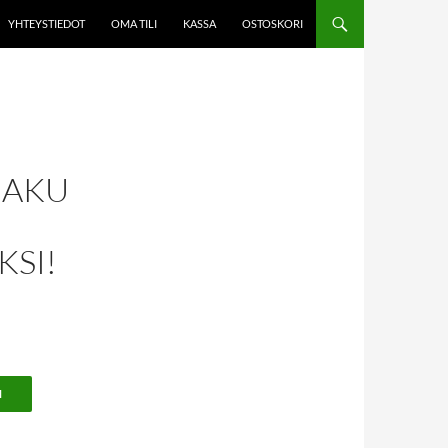
YHTEYSTIEDOT
OMA TILI
KASSA
OSTOSKORI
HAKU
SI!
N