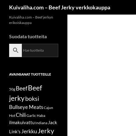
Siirry
Etsi
Kuivaliha.com – Beef Jerky verkkokauppa
sisältöön
Kuivaliha.com – Beef jerkyn
erikoiskauppa
Suodata tuotteita
AVAINSANAT TUOTTEILLE
Beef
Beef
50g
jerky
boksi
Bullseye Meats
Cajun
Chili
Hot
Garlic
Haba
ilmakuivattu
Jack
Indiana
Jerky
Jerkku
Link's