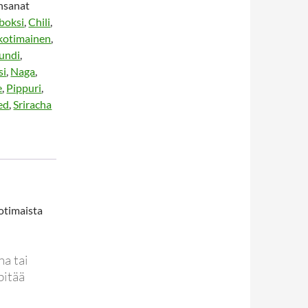
nsanat
boksi
,
Chili
,
kotimainen
,
undi
,
si
,
Naga
,
e
,
Pippuri
,
ed
,
Sriracha
otimaista
na tai
pitää