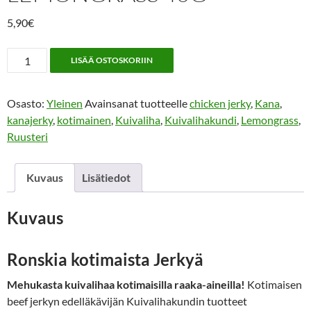
5,90
€
Kuivalihakundi
LISÄÄ OSTOSKORIIN
Chicken
Jerky
Osasto:
Yleinen
Avainsanat tuotteelle
chicken jerky
,
Kana
,
Lemongrass
kanajerky
,
kotimainen
,
Kuivaliha
,
Kuivalihakundi
,
Lemongrass
,
40g
Ruusteri
määrä
Kuvaus
Lisätiedot
Kuvaus
Ronskia kotimaista Jerkyä
Mehukasta kuivalihaa kotimaisilla raaka-aineilla!
Kotimaisen
beef jerkyn edelläkävijän Kuivalihakundin tuotteet