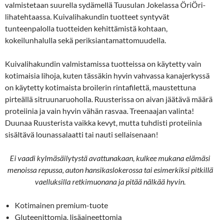
valmistetaan suurella sydämellä Tuusulan Jokelassa ÖriÖri-
lihatehtaassa. Kuivalihakundin tuotteet syntyvät
tunteenpalolla tuotteiden kehittämistä kohtaan,
kokeilunhalulla sekä periksiantamattomuudella.
Kuivalihakundin valmistamissa tuotteissa on käytetty vain
kotimaisia lihoja, kuten tässäkin hyvin vahvassa kanajerkyssä
on käytetty kotimaista broilerin rintafilettä, maustettuna
pirteällä sitruunaruoholla. Ruusterissa on aivan jäätävä määrä
proteiinia ja vain hyvin vähän rasvaa. Treenaajan valinta!
Duunaa Ruusterista vaikka kevyt, mutta tuhdisti proteiinia
sisältävä lounassalaatti tai nauti sellaisenaan!
Ei vaadi kylmäsäilytystä avattunakaan, kulkee mukana elämäsi
menoissa repussa, auton hansikaslokerossa tai esimerkiksi pitkillä
vaelluksilla retkimuonana ja pitää nälkää hyvin.
Kotimainen premium-tuote
Gluteenittomia, lisäaineettomia