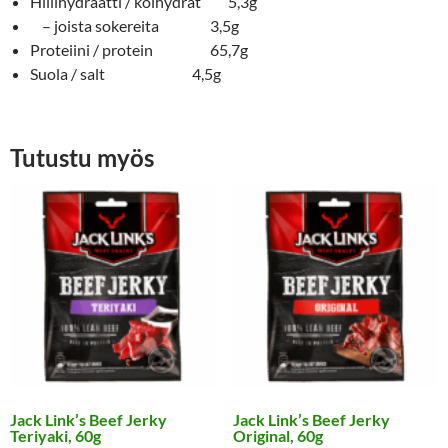
Hiilihydraatti / kolhydrat 5,3g
– joista sokereita 3,5g
Proteiini / protein 65,7g
Suola / salt 4,5g
Tutustu myös
Jack Link’s Beef Jerky
Jack Link’s Beef Jerky
Teriyaki, 60g
Original, 60g