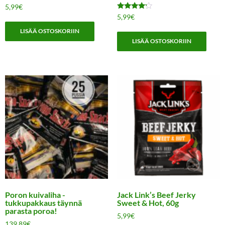
5,99
€
Arvostelu
5,99
€
tuotteesta:
4.00
LISÄÄ OSTOSKORIIN
/ 5
LISÄÄ OSTOSKORIIN
Poron kuivaliha -
Jack Link’s Beef Jerky
tukkupakkaus täynnä
Sweet & Hot, 60g
parasta poroa!
5,99
€
139,89
€