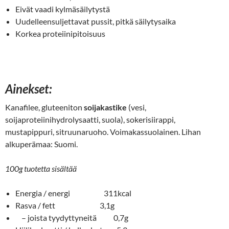
Eivät vaadi kylmäsäilytystä
Uudelleensuljettavat pussit, pitkä säilytysaika
Korkea proteiinipitoisuus
Ainekset:
Kanafilee, gluteeniton
soijakastike
(vesi,
soijaproteiinihydrolysaatti, suola), sokerisiirappi,
mustapippuri, sitruunaruoho. Voimakassuolainen. Lihan
alkuperämaa: Suomi.
100g tuotetta sisältää
Energia / energi 311kcal
Rasva / fett 3,1g
– joista tyydyttyneitä 0,7g