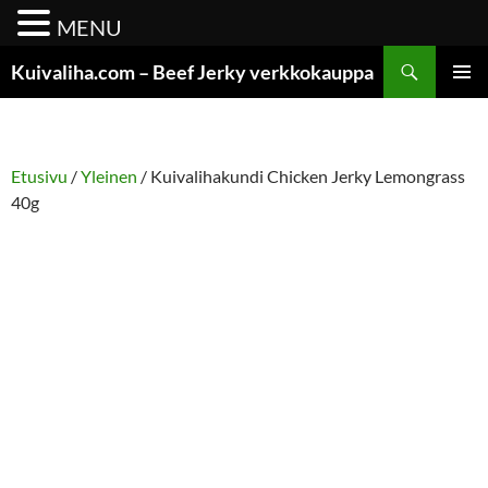
MENU
Siirry
Etsi
Kuivaliha.com – Beef Jerky verkkokauppa
sisältöön
ENSISIJ
VALIKK
Etusivu
/
Yleinen
/ Kuivalihakundi Chicken Jerky Lemongrass
40g