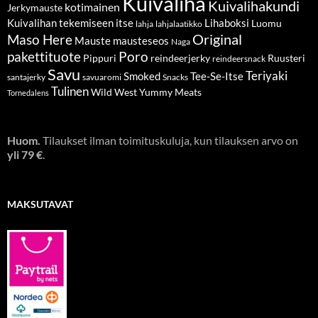
Kuivaliha
Kuivalihakundi
kotimainen
Jerkymauste
Kuivalihan tekemiseen itse
Lihaboksi
Luomu
lahja
lahjalaatikko
Original
Maso Here
Mauste
mausteseos
Naga
pakettituote
Poro
Pippuri
reindeerjerky
Ruusteri
reindeersnack
Savu
Teriyaki
Smoked
Tee-Se-Itse
santajerky
savuaromi
Snacks
Tulinen
Wild West
Yummy Meats
Tornedalens
Huom.
Tilaukset ilman toimituskuluja, kun tilauksen arvo on
yli 79 €
.
MAKSUTAVAT