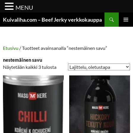
MENU
Siirry
Etsi
Kuivaliha.com – Beef Jerky verkkokauppa
sisältöön
ENSISIJ
VALIKK
Etusivu
/ Tuotteet avainsanalla “nestemäinen savu”
nestemäinen savu
Näytetään kaikki 3 tulosta