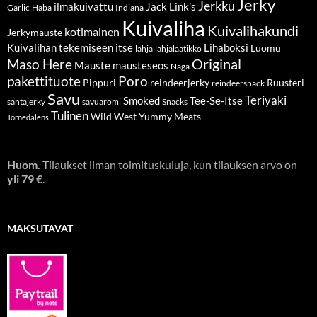
Jerky
Jerkku
ilmakuivattu
Jack Link's
Garlic
Haba
Indiana
Kuivaliha
Kuivalihakundi
kotimainen
Jerkymauste
Kuivalihan tekemiseen itse
Lihaboksi
Luomu
lahja
lahjalaatikko
Original
Maso Here
Mauste
mausteseos
Naga
pakettituote
Poro
Pippuri
reindeerjerky
Ruusteri
reindeersnack
Savu
Teriyaki
Smoked
Tee-Se-Itse
santajerky
savuaromi
Snacks
Tulinen
Wild West
Yummy Meats
Tornedalens
Huom.
Tilaukset ilman toimituskuluja, kun tilauksen arvo on
yli 79 €
.
MAKSUTAVAT