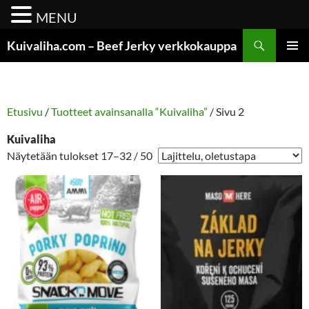
MENU
Siirry
Etsi
Kuivaliha.com – Beef Jerky verkkokauppa
sisältöön
ENSISIJ
VALIKK
Etusivu
/
Tuotteet avainsanalla “Kuivaliha”
/ Sivu 2
Kuivaliha
Näytetään tulokset 17–32 / 50