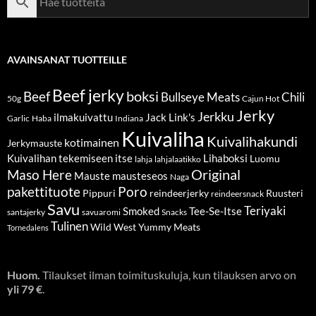
AVAINSANAT TUOTTEILLE
Beef jerky
boksi
Beef
Bullseye Meats
Chili
50g
Cajun Hot
Jerky
Jerkku
ilmakuivattu
Jack Link's
Garlic
Haba
Indiana
Kuivaliha
Kuivalihakundi
kotimainen
Jerkymauste
Kuivalihan tekemiseen itse
Lihaboksi
Luomu
lahja
lahjalaatikko
Original
Maso Here
Mauste
mausteseos
Naga
pakettituote
Poro
Pippuri
reindeerjerky
Ruusteri
reindeersnack
Savu
Teriyaki
Smoked
Tee-Se-Itse
santajerky
savuaromi
Snacks
Tulinen
Wild West
Yummy Meats
Tornedalens
Huom.
Tilaukset ilman toimituskuluja, kun tilauksen arvo on
yli 79 €
.