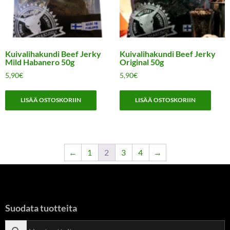
Kuivalihakundi Beef Jerky
Kuivalihakundi Beef Jerky
Mild Habanero 50g
Original 50g
5,90
€
5,90
€
LISÄÄ OSTOSKORIIN
LISÄÄ OSTOSKORIIN
←
1
2
3
4
→
Suodata tuotteita