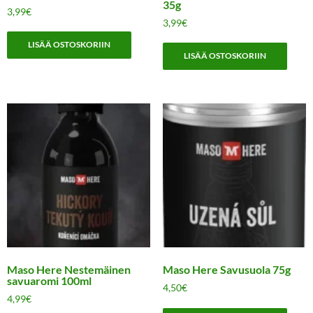
35g
3,99
€
3,99
€
LISÄÄ OSTOSKORIIN
LISÄÄ OSTOSKORIIN
Maso Here Nestemäinen
Maso Here Savusuola 75g
savuaromi 100ml
4,50
€
4,99
€