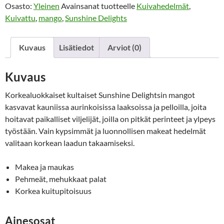
Osasto:
Yleinen
Avainsanat tuotteelle
Kuivahedelmät
,
Mango
Kuivattu
,
mango
,
Sunshine Delights
60g
määrä
Kuvaus
Lisätiedot
Arviot (0)
Kuvaus
Korkealuokkaiset kultaiset Sunshine Delightsin mangot
kasvavat kauniissa aurinkoisissa laaksoissa ja pelloilla, joita
hoitavat paikalliset viljelijät, joilla on pitkät perinteet ja ylpeys
työstään. Vain kypsimmät ja luonnollisen makeat hedelmät
valitaan korkean laadun takaamiseksi.
Makea ja maukas
Pehmeät, mehukkaat palat
Korkea kuitupitoisuus
Ainesosat