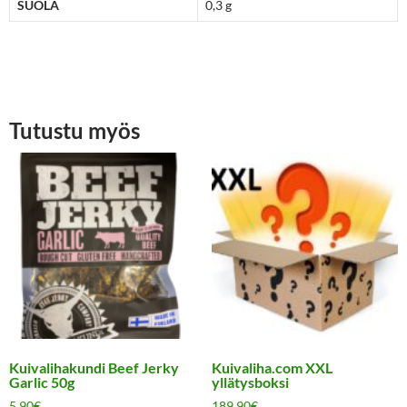
SUOLA
0,3 g
Tutustu myös
Kuivalihakundi Beef Jerky
Kuivaliha.com XXL
Garlic 50g
yllätysboksi
5,90
€
189,90
€