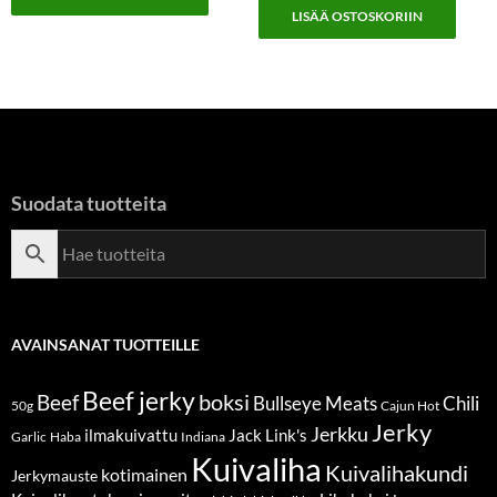
/ 5
LISÄÄ OSTOSKORIIN
Suodata tuotteita
AVAINSANAT TUOTTEILLE
Beef jerky
boksi
Beef
Bullseye Meats
Chili
50g
Cajun Hot
Jerky
Jerkku
ilmakuivattu
Jack Link's
Garlic
Haba
Indiana
Kuivaliha
Kuivalihakundi
kotimainen
Jerkymauste