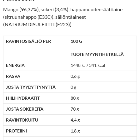
Mango (96,37%), sokeri (3,4%), happamuudensäätöaine
(sitruunahappo (E330)), säilöntäaineet
(NATRIUMDISULFIITTI (E223))
RAVINTOSISÄLTÖ PER
100 G
TUOTE MYYNTIHETKELLÄ
ENERGIA
1448 kJ / 341 kcal
RASVA
0,6 g
JOSTA TYYDYTTYNYTTÄ
0 g
HIILIHYDRAATIT
80 g
JOSTA SOKEREITA
70 g
RAVINTOKUITU
4,4 g
PROTEIINI
1,8 g