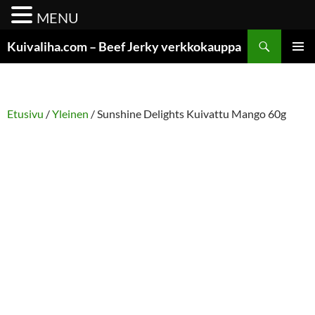
MENU
Siirry
Etsi
Kuivaliha.com – Beef Jerky verkkokauppa
sisältöön
ENSISIJ
VALIKK
Etusivu
/
Yleinen
/ Sunshine Delights Kuivattu Mango 60g