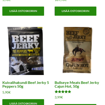
LISÄÄ OSTOSKORIIN
LISÄÄ OSTOSKORIIN
Kuivalihakundi Beef Jerky 5
Bullseye Meats Beef Jerky
Peppers 50g
Cajun Hot, 50g
5,90
€
Arvostelu
3,99
€
tuotteesta:
5.00
LISÄÄ OSTOSKORIIN