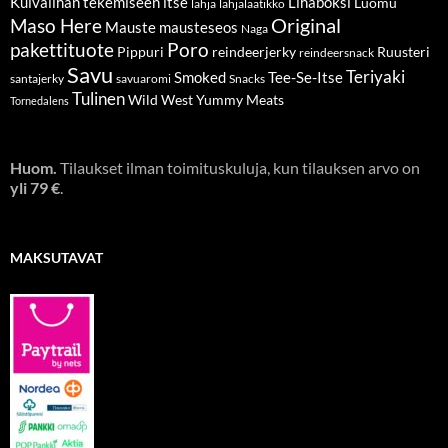
Kuivalihan tekemiseen itse
Lihaboksi
Luomu
lahja
lahjalaatikko
Original
Maso Here
Mauste
mausteseos
Naga
pakettituote
Poro
Pippuri
reindeerjerky
Ruusteri
reindeersnack
Savu
Teriyaki
Smoked
Tee-Se-Itse
santajerky
savuaromi
Snacks
Tulinen
Wild West
Yummy Meats
Tornedalens
Huom.
Tilaukset ilman toimituskuluja, kun tilauksen arvo on
yli 79 €
.
MAKSUTAVAT