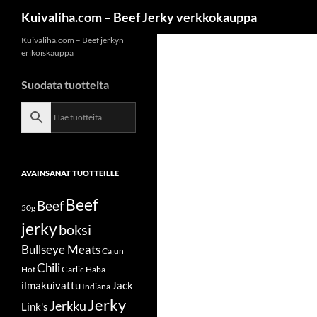
Siirry
Etsi
Kuivaliha.com – Beef Jerky verkkokauppa
sisältöön
Kuivaliha.com – Beef jerkyn
erikoiskauppa
Suodata tuotteita
AVAINSANAT TUOTTEILLE
Beef
Beef
50g
jerky
boksi
Bullseye Meats
Cajun
Chili
Hot
Garlic
Haba
ilmakuivattu
Jack
Indiana
Jerky
Jerkku
Link's