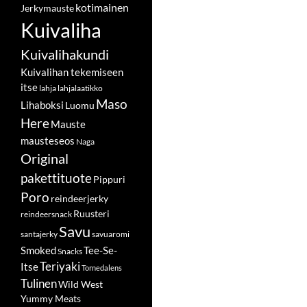
kotimainen
Jerkymauste
Kuivaliha
Kuivalihakundi
Kuivalihan tekemiseen
itse
lahja
lahjalaatikko
Maso
Lihaboksi
Luomu
Here
Mauste
mausteseos
Naga
Original
pakettituote
Pippuri
Poro
reindeerjerky
Ruusteri
reindeersnack
Savu
santajerky
savuaromi
Smoked
Tee-Se-
Snacks
Teriyaki
Itse
Tornedalens
Tulinen
Wild West
Yummy Meats