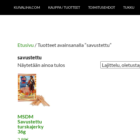
KUIVALIHA.COM
KAUPPA / TUOTTEET
TOIMITUSEHDOT
TUKKU
Etusivu
/ Tuotteet avainsanalla “savustettu”
savustettu
Näytetään ainoa tulos
MSDM
Savustettu
turskajerky
36g
2,99
€