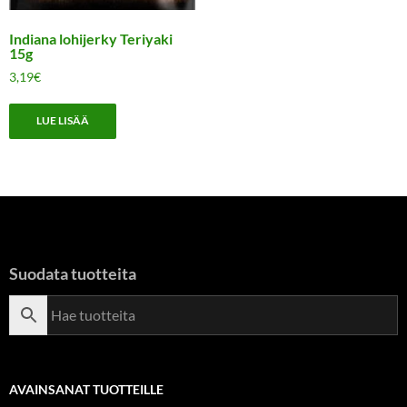
Indiana lohijerky Teriyaki
15g
3,19
€
LUE LISÄÄ
Suodata tuotteita
AVAINSANAT TUOTTEILLE