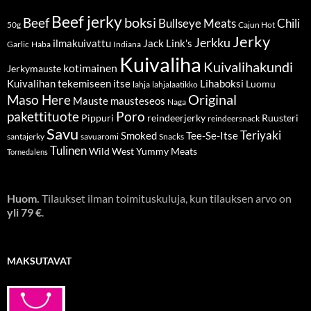
Beef jerky
boksi
Beef
Bullseye Meats
Chili
50g
Cajun Hot
Jerky
Jerkku
ilmakuivattu
Jack Link's
Garlic
Haba
Indiana
Kuivaliha
Kuivalihakundi
kotimainen
Jerkymauste
Kuivalihan tekemiseen itse
Lihaboksi
Luomu
lahja
lahjalaatikko
Original
Maso Here
Mauste
mausteseos
Naga
pakettituote
Poro
Pippuri
reindeerjerky
Ruusteri
reindeersnack
Savu
Teriyaki
Smoked
Tee-Se-Itse
santajerky
savuaromi
Snacks
Tulinen
Wild West
Yummy Meats
Tornedalens
Huom.
Tilaukset ilman toimituskuluja, kun tilauksen arvo on
yli 79 €
.
MAKSUTAVAT