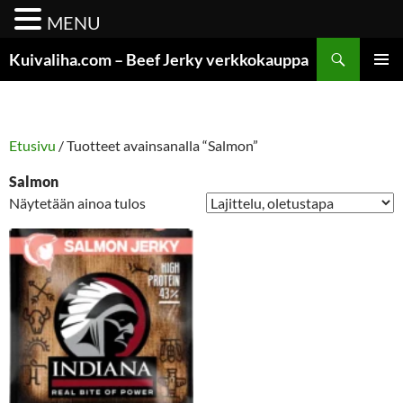
MENU
Siirry
Etsi
Kuivaliha.com – Beef Jerky verkkokauppa
sisältöön
ENSISIJ
VALIKK
Etusivu
/ Tuotteet avainsanalla “Salmon”
Salmon
Näytetään ainoa tulos