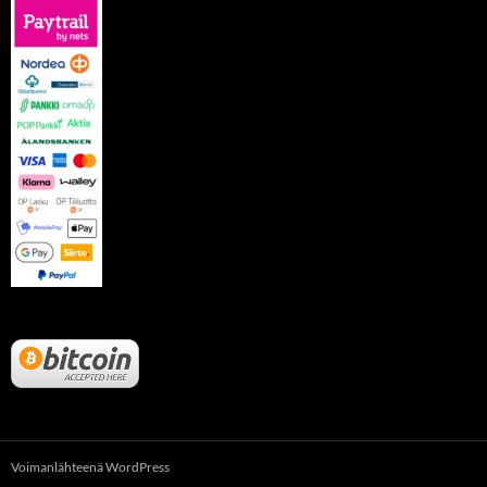
Voimanlähteenä WordPress