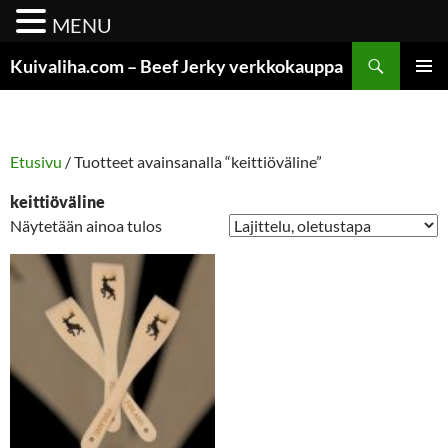
MENU
Siirry
Etsi
Kuivaliha.com – Beef Jerky verkkokauppa
sisältöön
ENSISIJ
VALIKK
Etusivu
/ Tuotteet avainsanalla “keittiöväline”
keittiöväline
Näytetään ainoa tulos