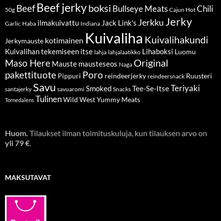
Beef jerky
boksi
Beef
Bullseye Meats
Chili
50g
Cajun Hot
Jerky
Jerkku
ilmakuivattu
Jack Link's
Garlic
Haba
Indiana
Kuivaliha
Kuivalihakundi
kotimainen
Jerkymauste
Kuivalihan tekemiseen itse
Lihaboksi
Luomu
lahja
lahjalaatikko
Original
Maso Here
Mauste
mausteseos
Naga
pakettituote
Poro
Pippuri
reindeerjerky
Ruusteri
reindeersnack
Savu
Teriyaki
Smoked
Tee-Se-Itse
santajerky
savuaromi
Snacks
Tulinen
Wild West
Yummy Meats
Tornedalens
Huom.
Tilaukset ilman toimituskuluja, kun tilauksen arvo on
yli 79 €
.
MAKSUTAVAT